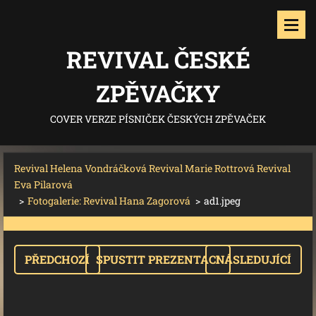
REVIVAL ČESKÉ
ZPĚVAČKY
COVER VERZE PÍSNIČEK ČESKÝCH ZPĚVAČEK
Revival Helena Vondráčková Revival Marie Rottrová Revival
Eva Pilarová
>
Fotogalerie: Revival Hana Zagorová
>
ad1.jpeg
PŘEDCHOZÍ
SPUSTIT PREZENTACI
NÁSLEDUJÍCÍ