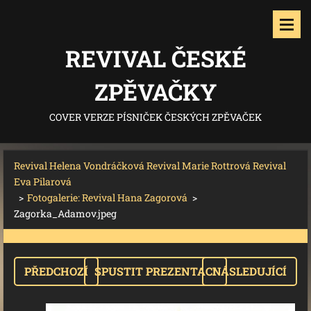
REVIVAL ČESKÉ
ZPĚVAČKY
COVER VERZE PÍSNIČEK ČESKÝCH ZPĚVAČEK
Revival Helena Vondráčková Revival Marie Rottrová Revival
Eva Pilarová
>
Fotogalerie: Revival Hana Zagorová
>
Zagorka_Adamov.jpeg
PŘEDCHOZÍ
SPUSTIT PREZENTACI
NÁSLEDUJÍCÍ